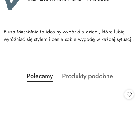
Bluza MashMnie to idealny wybór dla dzieci, które lubią
wyróżniać się stylem i cenią sobie wygodę w każdej sytuacji.
Produkty
Produkty
Polecamy
Produkty podobne
Pomiń karuzelę produktów
o
o
statusie:
statusie: