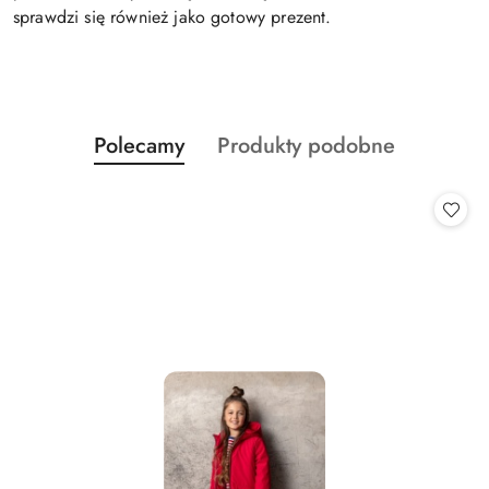
sprawdzi się również jako gotowy prezent.
Produkty
Produkty
Polecamy
Produkty podobne
Pomiń karuzelę produktów
o
o
statusie:
statusie: