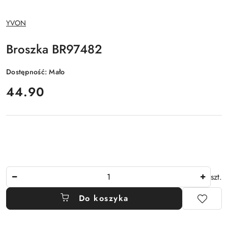
NAZWA
YVON
PRODUCENTA:
Broszka BR97482
Dostępność:
Mało
cena:
44.90
Ilość
szt.
Do koszyka