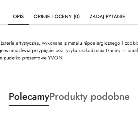
OPIS
OPINIE I OCENY (0)
ZADAJ PYTANIE
uteria artystyczna, wykonana z metalu hipoalergicznego i zdobi
es umożliwia przypięcie bez ryzyka uszkodzenia tkaniny – idealn
kie pudełko prezentowe YVON.
Produkty
Produkty
Polecamy
Produkty podobne
o
o
statusie:
statusie: