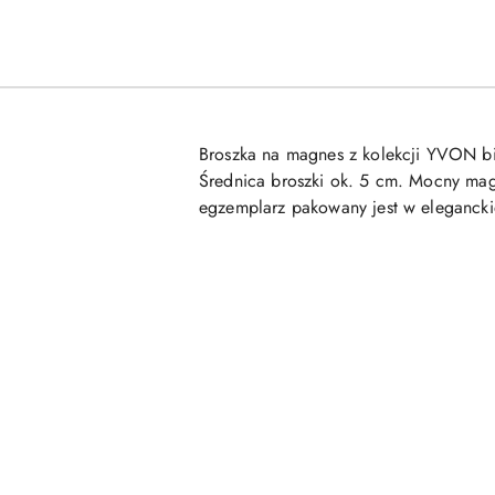
Broszka na magnes z kolekcji YVON biż
Średnica broszki ok. 5 cm. Mocny magn
egzemplarz pakowany jest w eleganc
Pomiń karuzelę produktów