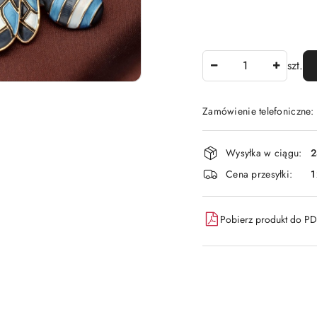
Ilość
szt.
Zamówienie telefoniczne:
Dostępność
Wysyłka w ciągu:
2
i
Cena przesyłki:
1
dostawa
Pobierz produkt do P