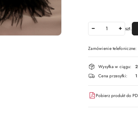
Ilość
szt.
Zamówienie telefoniczne:
Dostępność
Wysyłka w ciągu:
2
i
Cena przesyłki:
1
dostawa
Pobierz produkt do P