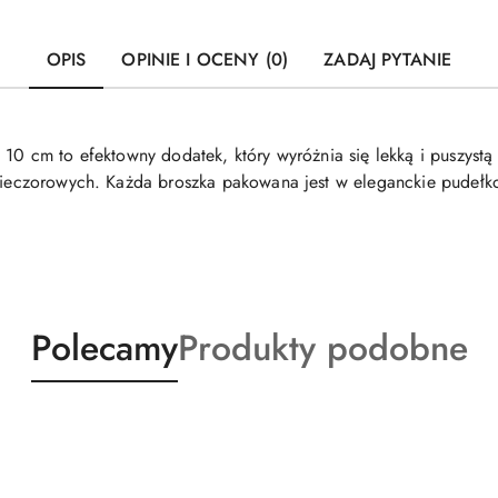
OPIS
OPINIE I OCENY (0)
ZADAJ PYTANIE
 10 cm to efektowny dodatek, który wyróżnia się lekką i puszyst
 wieczorowych. Każda broszka pakowana jest w eleganckie pudełk
Produkty
Produkty
Polecamy
Produkty podobne
o
o
statusie:
statusie: