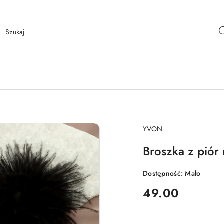
NAZWA
YVON
PRODUCENTA:
Broszka z pió
Dostępność:
Mało
cena:
49.00