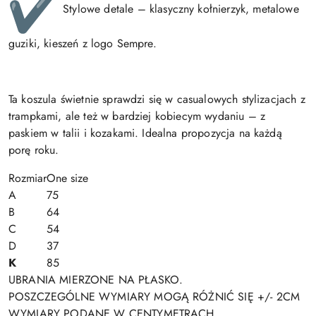
Stylowe detale – klasyczny kołnierzyk, metalowe
guziki, kieszeń z logo Sempre.
Ta koszula świetnie sprawdzi się w casualowych stylizacjach z
trampkami, ale też w bardziej kobiecym wydaniu – z
paskiem w talii i kozakami. Idealna propozycja na każdą
porę roku.
Rozmiar
One size
A
75
B
64
C
54
D
37
K
85
UBRANIA MIERZONE NA PŁASKO.
POSZCZEGÓLNE WYMIARY MOGĄ RÓŻNIĆ SIĘ +/- 2CM
WYMIARY PODANE W CENTYMETRACH.