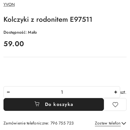
NAZWA
YVON
PRODUCENTA:
Kolczyki z rodonitem E97511
Dostępność:
Mało
cena:
59.00
Ilość
szt.
Do koszyka
Zamówienie telefoniczne: 796 755 723
Zostaw telefon