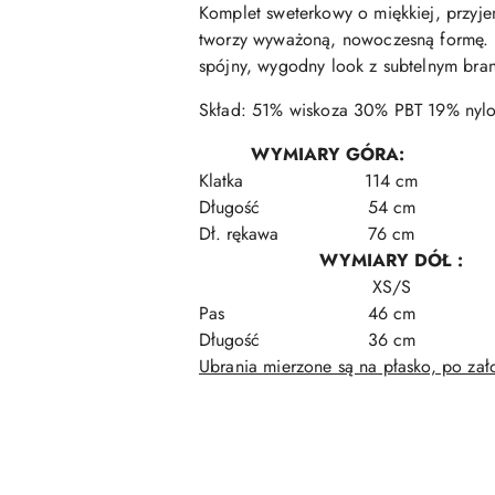
Komplet sweterkowy o miękkiej, przyje
tworzy wyważoną, nowoczesną formę. Do
spójny, wygodny look z subtelnym bra
Skład: 51% wiskoza 30% PBT 19% nyl
WYMIARY GÓRA:
Klatka
114 cm
Długość
54 cm
Dł. rękawa
76 cm
WYMIARY DÓŁ :
XS/S
Pas
46 cm
Długość
36 cm
Ubrania mierzone są na płasko, po za