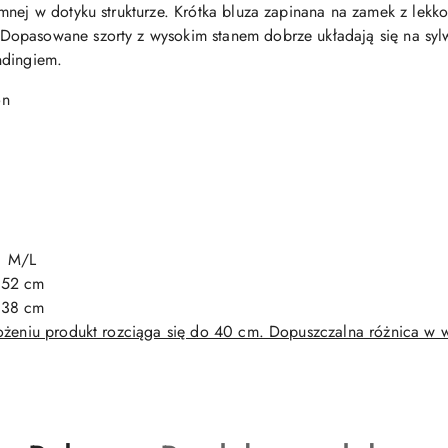
mnej w dotyku strukturze. Krótka bluza zapinana na zamek z lekk
pasowane szorty z wysokim stanem dobrze układają się na sylwet
ndingiem.
on
M/L
52 cm
38 cm
łożeniu produkt rozciąga się do 40 cm. Dopuszczalna różnica w