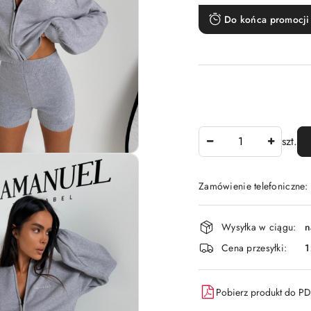
Do końca promocji 
Ilość
szt.
Zamówienie telefoniczne:
Dostępność
Wysyłka w ciągu:
n
i
Cena przesyłki:
1
dostawa
Pobierz produkt do P