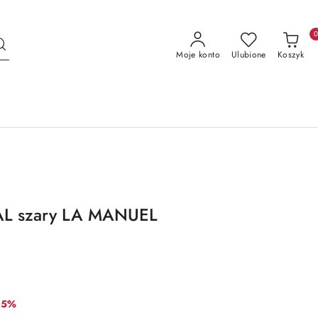
Moje konto
Ulubione
Koszyk
AL szary LA MANUEL
abat:
15%