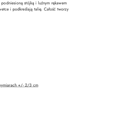
o podniesioną stójką i luźnym rękawem
ce i podkreślają talię. Całość tworzy
 wymiarach +/- 2/3 cm