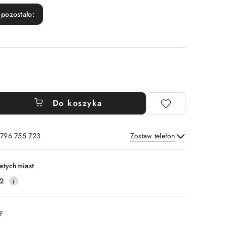
pozostało:
Do koszyka
 796 755 723
Zostaw telefon
Wyślij
atychmiast
2
DF