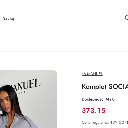
NAZWA
LA MANUEL
PRODUCENTA:
Komplet SOCI
Dostępność:
Mało
Cena:
373.15
R
Cena regularna:
439.00
-