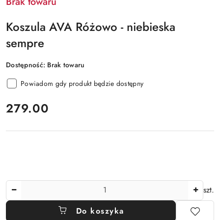
Brak towaru
Koszula AVA Różowo - niebieska
sempre
Dostępność:
Brak towaru
Powiadom gdy produkt będzie dostępny
cena:
279.00
Ilość
szt.
Do koszyka