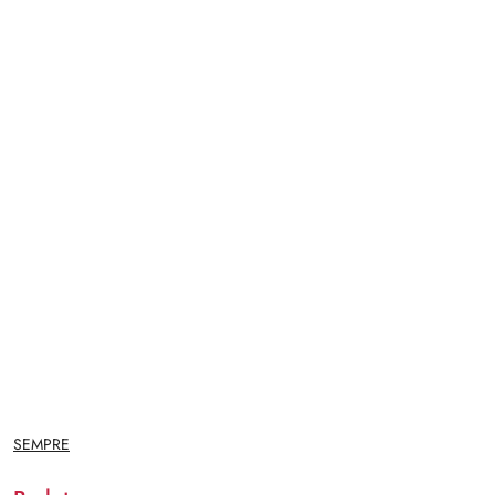
NAZWA
SEMPRE
PRODUCENTA: