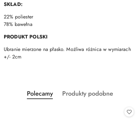
SKŁAD:
22% poliester
78% bawełna
PRODUKT POLSKI
Ubranie mierzone na płasko. Możliwa różnica w wymiarach
+/- 2cm
Produkty
Produkty
Polecamy
Produkty podobne
Pomiń karuzelę produktów
o
o
statusie:
statusie: