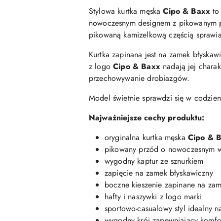
Stylowa kurtka męska
Cipo & Baxx
to
nowoczesnym designem z pikowanym prz
pikowaną kamizelkową częścią sprawia, 
Kurtka zapinana jest na zamek błyskaw
z logo
Cipo & Baxx
nadają jej charak
przechowywanie drobiazgów.
Model świetnie sprawdzi się w codzien
Najważniejsze cechy produktu:
oryginalna kurtka męska
Cipo & 
pikowany przód o nowoczesnym w
wygodny kaptur ze sznurkiem
zapięcie na zamek błyskawiczny
boczne kieszenie zapinane na za
hafty i naszywki z logo marki
sportowo-casualowy styl idealny n
wygodny krój zapewniający komfo