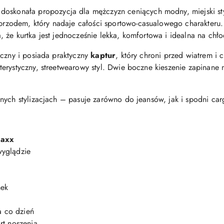
 doskonała propozycja dla mężczyzn ceniących modny, miejski st
odem, który nadaje całości sportowo-casualowego charakteru. 
że kurtka jest jednocześnie lekka, komfortowa i idealna na chło
iczny i posiada praktyczny
kaptur
, który chroni przed wiatrem i
terystyczny, streetwearowy styl. Dwie boczne kieszenie zapinane
nych stylizacjach – pasuje zarówno do jeansów, jak i spodni ca
Baxx
yglądzie
mek
a co dzień
rt noszenia