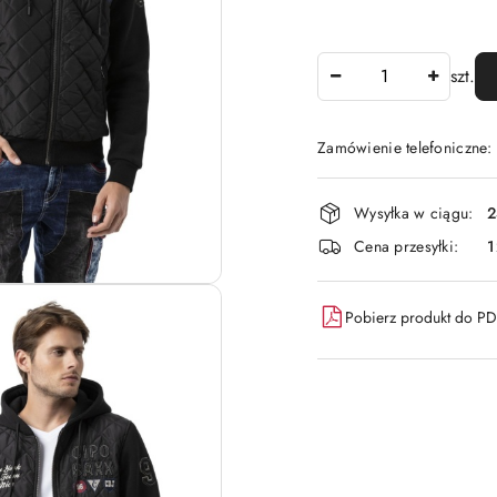
Ilość
szt.
Zamówienie telefoniczne:
Dostępność
Wysyłka w ciągu:
2
i
Cena przesyłki:
1
dostawa
Pobierz produkt do P