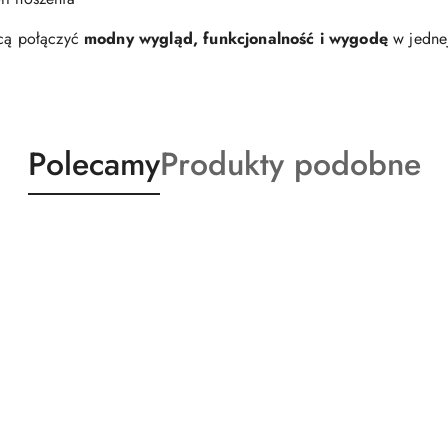
hcą połączyć
modny wygląd, funkcjonalność i wygodę
w jednej 
Produkty
Produkty
Polecamy
Produkty podobne
o
o
statusie:
statusie: