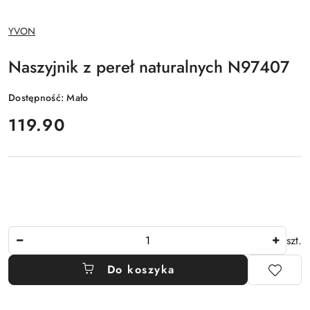
NAZWA
YVON
PRODUCENTA:
Naszyjnik z pereł naturalnych N97407
Dostępność:
Mało
cena:
119.90
Ilość
szt.
Do koszyka