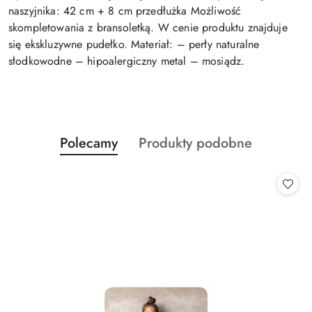
naszyjnika: 42 cm + 8 cm przedłużka Możliwość
skompletowania z bransoletką. W cenie produktu znajduje
się ekskluzywne pudełko. Materiał: – perły naturalne
słodkowodne – hipoalergiczny metal – mosiądz.
Produkty
Produkty
Polecamy
Produkty podobne
Pomiń karuzelę produktów
o
o
statusie:
statusie: