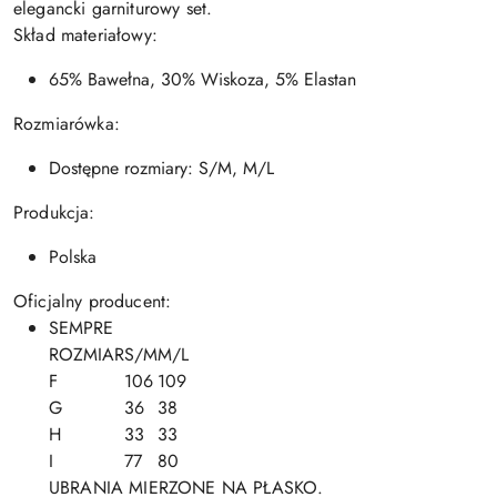
elegancki garniturowy set.
Skład materiałowy:
65% Bawełna, 30% Wiskoza, 5% Elastan
Rozmiarówka:
Dostępne rozmiary: S/M, M/L
Produkcja:
Polska
Oficjalny producent:
SEMPRE
ROZMIAR
S/M
M/L
F
106
109
G
36
38
H
33
33
I
77
80
UBRANIA MIERZONE NA PŁASKO.