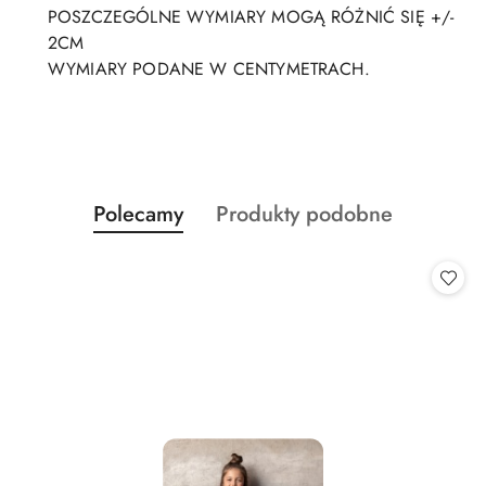
POSZCZEGÓLNE WYMIARY MOGĄ RÓŻNIĆ SIĘ +/-
2CM
WYMIARY PODANE W CENTYMETRACH.
Produkty
Produkty
Polecamy
Produkty podobne
Pomiń karuzelę produktów
o
o
statusie:
statusie: