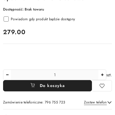
Dostępność:
Brak towaru
Powiadom gdy produkt będzie dostępny
cena:
279.00
Ilość
szt.
Do koszyka
Zamówienie telefoniczne: 796 755 723
Zostaw telefon
Dostępność