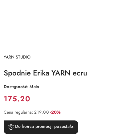
NAZWA
YARN STUDIO
PRODUCENTA:
Spodnie Erika YARN ecru
Dostępność:
Mało
Cena:
175.20
Rabat:
Cena regularna:
219.00
-20%
Do końca promocji pozostało: