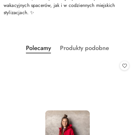
wakacyjnych spacerów, jak i w codziennych miejskich
stylizacjach. ✨
Produkty
Produkty
Polecamy
Produkty podobne
Pomiń karuzelę produktów
o
o
statusie:
statusie: