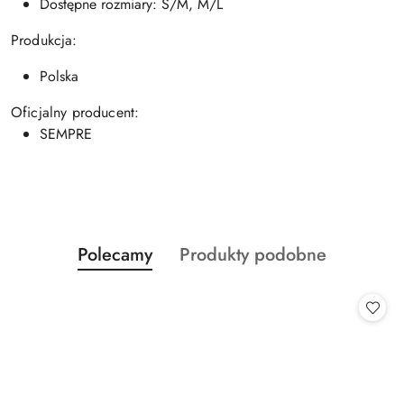
Dostępne rozmiary: S/M, M/L
Produkcja:
Polska
Oficjalny producent:
SEMPRE
Produkty
Produkty
Polecamy
Produkty podobne
Pomiń karuzelę produktów
o
o
statusie:
statusie: