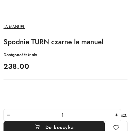
NAZWA
LA MANUEL
PRODUCENTA:
Spodnie TURN czarne la manuel
Dostępność:
Mało
cena:
238.00
Ilość
szt.
Do koszyka