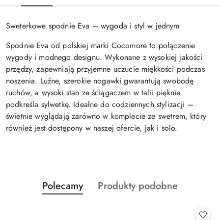
Sweterkowe spodnie Eva – wygoda i styl w jednym
Spodnie Eva od polskiej marki Cocomore to połączenie
wygody i modnego designu. Wykonane z wysokiej jakości
przędzy, zapewniają przyjemne uczucie miękkości podczas
noszenia. Luźne, szerokie nogawki gwarantują swobodę
ruchów, a wysoki stan ze ściągaczem w talii pięknie
podkreśla sylwetkę. Idealne do codziennych stylizacji –
świetnie wyglądają zarówno w komplecie ze swetrem, który
również jest dostępony w naszej ofercie, jak i solo.
Produkty
Produkty
Polecamy
Produkty podobne
Pomiń karuzelę produktów
o
o
statusie:
statusie: