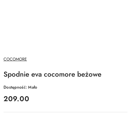
NAZWA
COCOMORE
PRODUCENTA:
Spodnie eva cocomore beżowe
Dostępność:
Mało
cena:
209.00