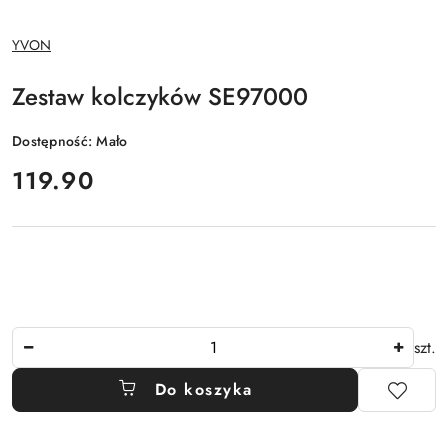
NAZWA
YVON
PRODUCENTA:
Zestaw kolczyków SE97000
Dostępność:
Mało
cena:
119.90
Ilość
szt.
Do koszyka