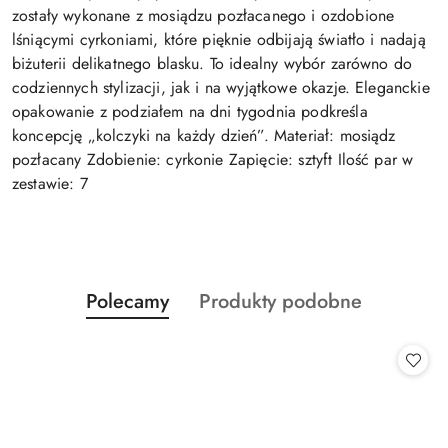
zostały wykonane z mosiądzu pozłacanego i ozdobione
lśniącymi cyrkoniami, które pięknie odbijają światło i nadają
biżuterii delikatnego blasku. To idealny wybór zarówno do
codziennych stylizacji, jak i na wyjątkowe okazje. Eleganckie
opakowanie z podziałem na dni tygodnia podkreśla
koncepcję „kolczyki na każdy dzień”. Materiał: mosiądz
pozłacany Zdobienie: cyrkonie Zapięcie: sztyft Ilość par w
zestawie: 7
Produkty
Produkty
Polecamy
Produkty podobne
Pomiń karuzelę produktów
o
o
statusie:
statusie: