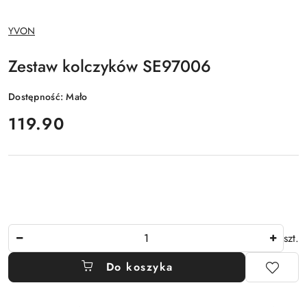
NAZWA
YVON
PRODUCENTA:
Zestaw kolczyków SE97006
Dostępność:
Mało
cena:
119.90
Ilość
szt.
Do koszyka