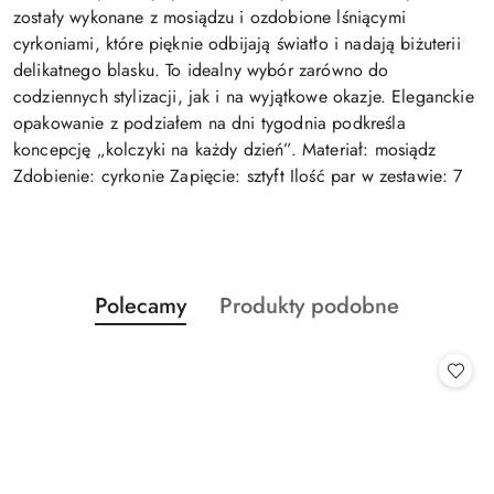
zostały wykonane z mosiądzu i ozdobione lśniącymi
cyrkoniami, które pięknie odbijają światło i nadają biżuterii
delikatnego blasku. To idealny wybór zarówno do
codziennych stylizacji, jak i na wyjątkowe okazje. Eleganckie
opakowanie z podziałem na dni tygodnia podkreśla
koncepcję „kolczyki na każdy dzień”. Materiał: mosiądz
Zdobienie: cyrkonie Zapięcie: sztyft Ilość par w zestawie: 7
Produkty
Produkty
Polecamy
Produkty podobne
Pomiń karuzelę produktów
o
o
statusie:
statusie: