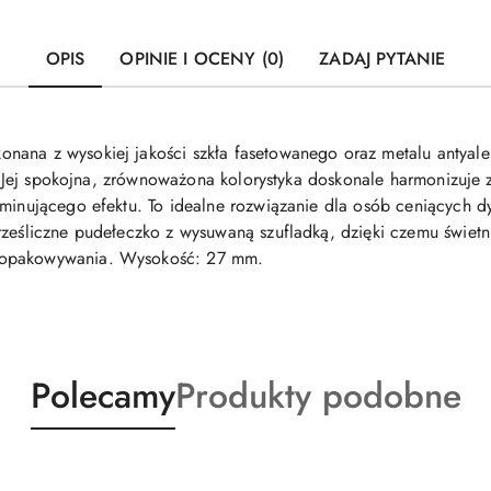
OPIS
OPINIE I OCENY (0)
ZADAJ PYTANIE
ana z wysokiej jakości szkła fasetowanego oraz metalu antyaler
je. Jej spokojna, zrównoważona kolorystyka doskonale harmonizuje
ominującego efektu. To idealne rozwiązanie dla osób ceniących 
rześliczne pudełeczko z wysuwaną szufladką, dzięki czemu świetn
 opakowywania. Wysokość: 27 mm.
Produkty
Produkty
Polecamy
Produkty podobne
o
o
statusie:
statusie: