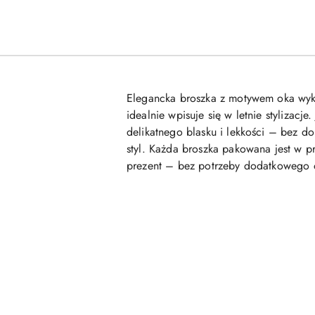
Elegancka broszka z motywem oka wykon
idealnie wpisuje się w letnie stylizac
delikatnego blasku i lekkości – bez d
styl. Każda broszka pakowana jest w p
prezent – bez potrzeby dodatkowego
Pomiń karuzelę produktów