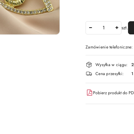
Ilość
szt.
Zamówienie telefoniczne:
Dostępność
Wysyłka w ciągu:
2
i
Cena przesyłki:
1
dostawa
Pobierz produkt do P