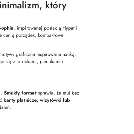
imalizm, który
Sophia
, inspirowanej postacią Hypatii
tóre cenią porządek, kompaktowe
e motywy graficzne inspirowane nauką,
e się z torebkami, plecakami i
a.
Smukły format
sprawia, że etui bez
ć
karty płatnicze, wizytówki lub
dzień.