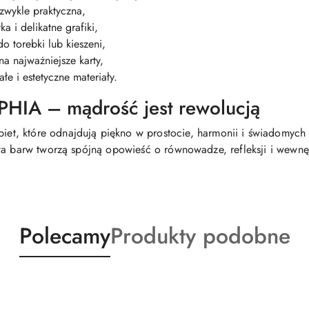
ezwykle praktyczna,
ka i delikatne grafiki,
o torebki lub kieszeni,
na najważniejsze karty,
ałe i estetyczne materiały.
HIA – mądrość jest rewolucją
obiet, które odnajdują piękno w prostocie, harmonii i świadomyc
ta barw tworzą spójną opowieść o równowadze, refleksji i wewnętr
Produkty
Produkty
Polecamy
Produkty podobne
o
o
statusie:
statusie: