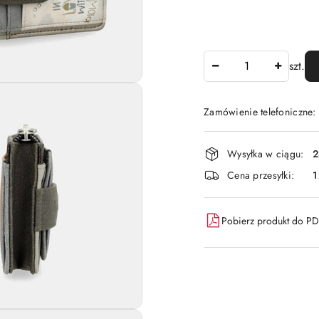
Ilość
szt.
Zamówienie telefoniczne:
Dostępność
Wysyłka w ciągu:
2
i
Cena przesyłki:
1
dostawa
Pobierz produkt do P