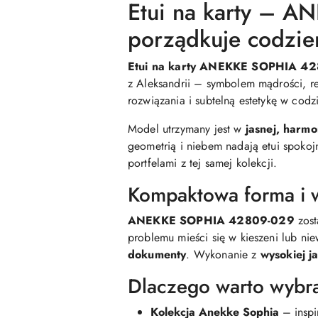
Etui na karty – 
porządkuje codzie
Etui na karty ANEKKE SOPHIA 4
z Aleksandrii – symbolem mądrości, ref
rozwiązania i subtelną estetykę w codz
Model utrzymany jest w
jasnej, harmo
geometrią i niebem nadają etui spokoj
portfelami z tej samej kolekcji.
Kompaktowa forma i w
ANEKKE SOPHIA 42809-029
zos
problemu mieści się w kieszeni lub ni
dokumenty
. Wykonanie z
wysokiej j
Dlaczego warto wyb
Kolekcja Anekke Sophia
– inspi