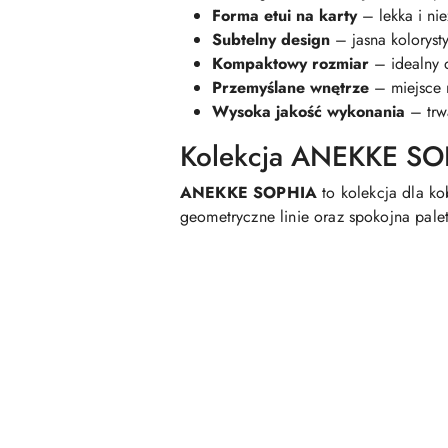
Forma etui na karty
– lekka i ni
Subtelny design
– jasna kolorysty
Kompaktowy rozmiar
– idealny d
Przemyślane wnętrze
– miejsce 
Wysoka jakość wykonania
– trw
Kolekcja ANEKKE SOP
ANEKKE SOPHIA
to kolekcja dla k
geometryczne linie oraz spokojna pale
Pomiń karuzelę produktów