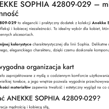
ANEKKE SOPHIA 42809-029 – min
nność
2809-029
to elegancki i praktyczny dodatek z kolekcji
Anekke 
leksji i kobiecej niezależności. To idealny wybór dla kobiet, k
iennych akcesoriach.
nijnej kolorystyce
charakterystycznej dla linii Sophia. Delikatn
nego, eleganckiego charakteru, dzięki czemu doskonale komponuj
ygodna organizacja kart
tało zaprojektowane z myślą o codziennym komforcie użytkowani
ewielkiej torebce, a jego wnętrze pozwala wygodnie przechowywa
akości materiałów
zapewnia trwałość i estetyczny wygląd na co 
rać ANEKKE SOPHIA 42809-029?
racja mądrością i kobiecą siłą,