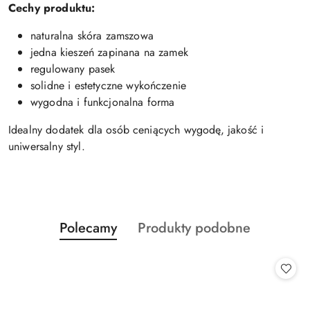
Cechy produktu:
naturalna skóra zamszowa
jedna kieszeń zapinana na zamek
regulowany pasek
solidne i estetyczne wykończenie
wygodna i funkcjonalna forma
Idealny dodatek dla osób ceniących wygodę, jakość i
uniwersalny styl.
Produkty
Produkty
Polecamy
Produkty podobne
Pomiń karuzelę produktów
o
o
statusie:
statusie: