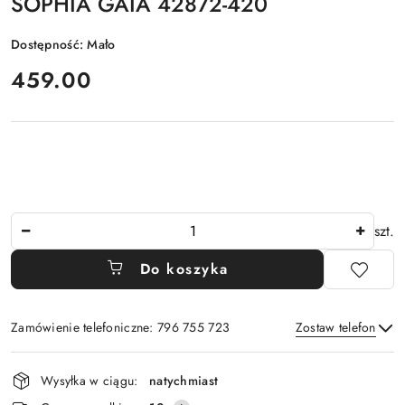
SOPHIA GAIA 42872-420
Dostępność:
Mało
cena:
459.00
Ilość
szt.
Do koszyka
Zamówienie telefoniczne: 796 755 723
Zostaw telefon
Dostępność
Wysyłka w ciągu:
natychmiast
i