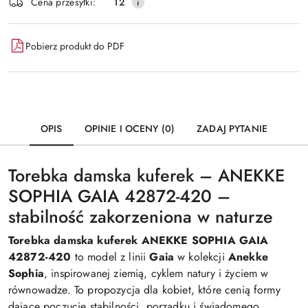
Wyślij
Cena przesyłki:
12
dostawa
Pobierz produkt do PDF
OPIS
OPINIE I OCENY (0)
ZADAJ PYTANIE
Torebka damska kuferek – ANEKKE
SOPHIA GAIA 42872-420 –
stabilność zakorzeniona w naturze
Torebka damska kuferek ANEKKE SOPHIA GAIA
42872-420
to model z linii
Gaia
w kolekcji
Anekke
Sophia
, inspirowanej ziemią, cyklem natury i życiem w
równowadze. To propozycja dla kobiet, które cenią formy
dające poczucie stabilności, porządku i świadomego