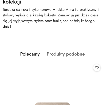
kolekcji
Torebka damska trzykomorowa Anekke Alma to praktyczny i
stylowy wybór dla każdej kobiety. Zamów ją już dziś i ciesz
się jej wyjątkowym stylem oraz funkcjonalnością każdego
dnia!
Produkty
Produkty
Polecamy
Produkty podobne
Pomiń karuzelę produktów
o
o
statusie:
statusie: