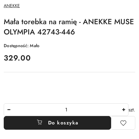
NAZWA
ANEKKE
PRODUCENTA:
Mała torebka na ramię - ANEKKE MUSE
OLYMPIA 42743-446
Dostępność:
Mało
cena:
329.00
Ilość
szt.
Do koszyka