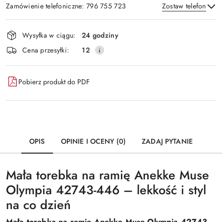
Zamówienie telefoniczne: 796 755 723
Zostaw telefon
Dostępność
Wysyłka w ciągu:
24 godziny
i
Wyślij
Cena przesyłki:
12
dostawa
Pobierz produkt do PDF
OPIS
OPINIE I OCENY (0)
ZADAJ PYTANIE
Mała torebka na ramię Anekke Muse
Olympia 42743-446 – lekkość i styl
na co dzień
Mała torebka na ramię Anekke Muse Olympia 42743-