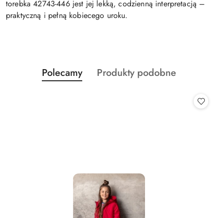
torebka 42743-446 jest jej lekką, codzienną interpretacją –
praktyczną i pełną kobiecego uroku.
Produkty
Produkty
Polecamy
Produkty podobne
Pomiń karuzelę produktów
o
o
statusie:
statusie: