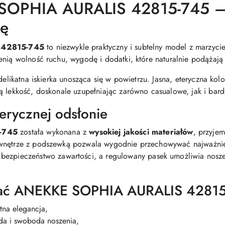
OPHIA AURALIS 42815-745 – l
dę
 42815-745
to niezwykle praktyczny i subtelny model z marzyciels
cenią wolność ruchu, wygodę i dodatki, które naturalnie podążaj
delikatna iskierka unosząca się w powietrzu. Jasna, eteryczna kol
 lekkość, doskonale uzupełniając zarówno casualowe, jak i bardzi
erycznej odsłonie
-745
została wykonana z
wysokiej jakości materiałów
, przyje
wnętrze z podszewką pozwala wygodnie przechowywać najważniejs
bezpieczeństwo zawartości, a regulowany pasek umożliwia noszen
rać ANEKKE SOPHIA AURALIS 4281
otna elegancja,
a i swoboda noszenia,