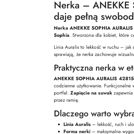
Nerka – ANEKKE S
daje pełną swobo
Nerka ANEKKE SOPHIA AURALIS
Sophia
. Stworzona dla kobiet, które 
Linia Auralis to lekkość w ruchu – jak 
sprawiają, że nerka zachowuje wizualną
Praktyczna nerka w et
ANEKKE SOPHIA AURALIS 42815
codzienne użytkowanie. Funkcjonalne 
portfel.
Zapięcie na suwak
zapewnia 
przez ramię.
Dlaczego warto wyb
Linia Auralis
– lekkość, ruch i ul
Forma nerki
– maksymalna wygod