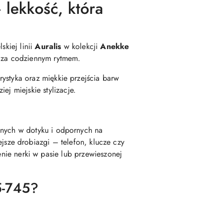
ekkość, która
kiej linii
Auralis
w kolekcji
Anekke
ą za codziennym rytmem.
orystyka oraz miękkie przejścia barw
ej miejskie stylizacje.
mnych w dotyku i odpornych na
ze drobiazgi – telefon, klucze czy
ie nerki w pasie lub przewieszonej
5-745?