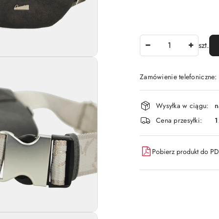
Ilość
szt.
Zamówienie telefoniczne:
Dostępność
Wysyłka w ciągu:
n
i
Cena przesyłki:
1
dostawa
Pobierz produkt do P