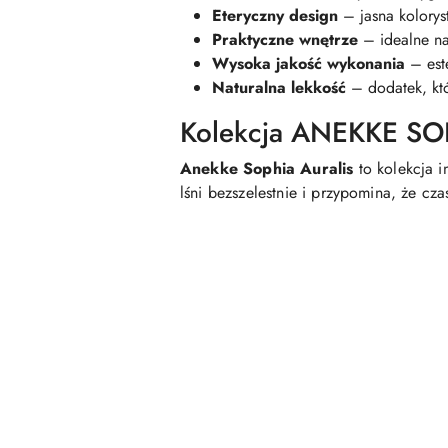
Eteryczny design
– jasna kolorys
Praktyczne wnętrze
– idealne na
Wysoka jakość wykonania
– est
Naturalna lekkość
– dodatek, któ
Kolekcja ANEKKE SOP
Anekke Sophia Auralis
to kolekcja 
lśni bezszelestnie i przypomina, że cz
Pomiń karuzelę produktów