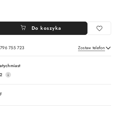
Do koszyka
 796 755 723
Zostaw telefon
Wyślij
atychmiast
2
DF