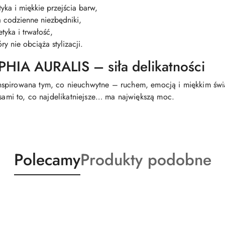
tyka i miękkie przejścia barw,
 codzienne niezbędniki,
etyka i trwałość,
ry nie obciąża stylizacji.
HIA AURALIS – siła delikatności
inspirowana tym, co nieuchwytne – ruchem, emocją i miękkim świ
asami to, co najdelikatniejsze… ma największą moc.
Produkty
Produkty
Polecamy
Produkty podobne
o
o
statusie:
statusie: