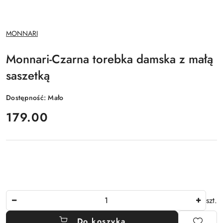
NAZWA
MONNARI
PRODUCENTA:
Monnari-Czarna torebka damska z małą
saszetką
Dostępność:
Mało
cena:
179.00
Ilość
szt.
Do koszyka