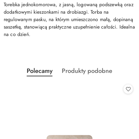
Torebka jednokomorowa, z jasną, logowaną podszewką oraz
dodatkowymi kieszonkami na drobiazgi. Torba na
regulowanym pasku, na którym umieszczono małą, dopinaną
saszetkę, stanowiącą praktyczne uzupełnienie całości. Idealna
na co dzień.
Produkty
Produkty
Polecamy
Produkty podobne
Pomiń karuzelę produktów
o
o
statusie:
statusie: