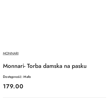
NAZWA
MONNARI
PRODUCENTA:
Monnari- Torba damska na pasku
Dostępność:
Mało
cena:
179.00