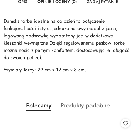
OPIS
OPINIE I OCENY (0)
ZADAJ PYTANIE
Damska torba idealna na co dzień to połączenie
funkcjonalności i stylu. Jednokomorowy model z jasną,
logowaną podszewką wyposażony jest w dodatkowe
kieszonki wewnętrzne Dzięki regulowanemu paskowi torbę
można nosić z pełnym komfortem, dostosowując jej długość
do swoich potrzeb.
Wymiary Torby: 29 cm x 19 cm x 8 cm.
Produkty
Produkty
Polecamy
Produkty podobne
Pomiń karuzelę produktów
o
o
statusie:
statusie: