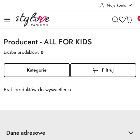
Moje konto
Przejdź do treści głównej
Przejdź do wyszukiwarki
Przejdź do moje konto
Przejdź do menu głównego
Przejdź do stopki
Producent - ALL FOR KIDS
Liczba produktów:
0
Kategorie
Filtruj
Brak produktów do wyświetlenia
Dane adresowe