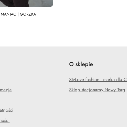
DO KOSZYKA
 MANIAC | GORZKA
e
O sklepie
StyLove fashion - marka dla C
amacje
Sklep stacjonarny Nowy Targ
atności
ności