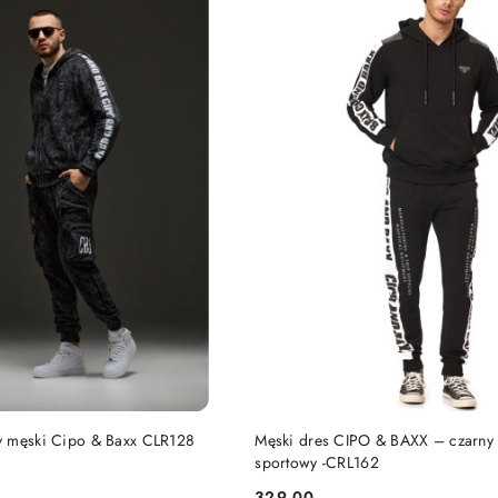
DO KOSZYKA
DO KOSZYKA
y męski Cipo & Baxx CLR128
Męski dres CIPO & BAXX – czarny
sportowy -CRL162
329.00