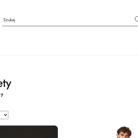
ty
:
7