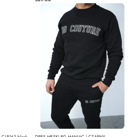
Cena:
DO KOSZYKA
 CLR162 black
DRES MĘSKI BG MANIAC | CZARNY