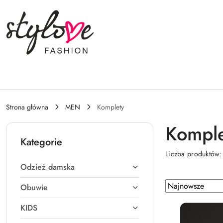
Przejdź do treści głównej
Przejdź do wyszukiwarki
Przejdź do moje konto
Przejdź do menu głównego
Przejdź do stopki
Strona główna
MEN
Komplety
Komple
Kategorie
Liczba produktów
Odzież damska
Zastosowano
Sortuj
Obuwie
według
sortowanie:
KIDS
Najnowsze.