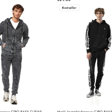
Cena:
Bestseller
DO KOSZYKA
DO KOSZYKA
dresowy CIPO BAXX CLR165
Męski komplet dresowy CIPO BAXX