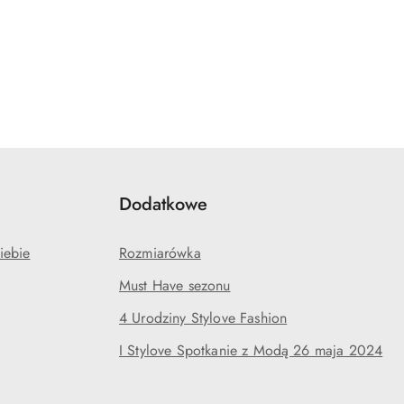
Dodatkowe
iebie
Rozmiarówka
Must Have sezonu
4 Urodziny Stylove Fashion
I Stylove Spotkanie z Modą 26 maja 2024