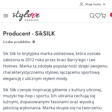
Moje konto
Przejdź do treści głównej
Przejdź do wyszukiwarki
Przejdź do moje konto
Przejdź do menu głównego
Przejdź do stopki
Producent - SikSILK
Liczba produktów:
0
Sik Silk to brytyjska marka odzieżowa, która została
założona w 2012 roku przez braci Barry'ego i Lee
Holmes. Marka ta zdobyła popularność dzięki swojemu
charakterystycznemu stylowi, łączącemu sportową
elegancję z ulicznym stylem mody.
Sik Silk czerpie inspirację głównie z kultury ulicznej,
muzyki hip-hop i sportu. Ich ubrania cechują się
luźnymi, dopasowanymi fasonami oraz wysoką
jakością wykonania. Marka skupia się na tworzeniu